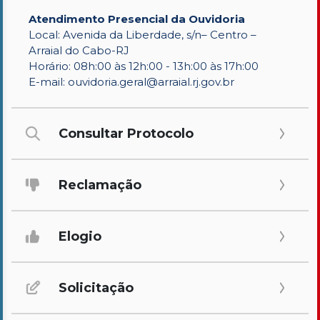
Atendimento Presencial da Ouvidoria
Processo Seletivo
Local: Avenida da Liberdade, s/n– Centro –
Concursos
Arraial do Cabo-RJ
Horário: 08h:00 às 12h:00 - 13h:00 às 17h:00
Ouvidoria | e-Sic
E-mail:
ouvidoria.geral@arraial.rj.gov.br
Acesso Institucional
Cursos
Consultar Protocolo
Programas
Reclamação
Elogio
Solicitação