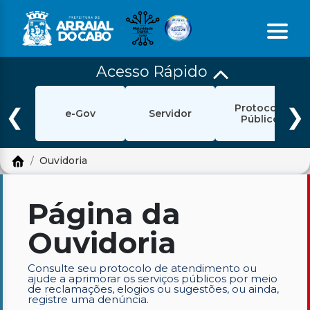
Acesso Rápido
Início
Protocolo
Ouvidoria
❮
❯
e-Gov
Servidor
Público
e-Sic
Ouvidoria
Login
Pesquisar
Página da
Portal Cidadão
Ouvidoria
Política de Privacidade
Consulte seu protocolo de atendimento ou
ajude a aprimorar os serviços públicos por meio
Prefeitura
de reclamações, elogios ou sugestões, ou ainda,
registre uma denúncia.
Diário Oficial